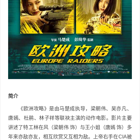
简介
《欧洲攻略》是由马楚成执导，梁朝伟、吴亦凡、
唐嫣、杜鹃、林子祥等联袂主演的动作电影。影片主要
讲述了特工林在风（梁朝伟 饰）与王小姐（唐嫣 饰）多
年来亦敌亦友，相互欣赏又互相为敌。上帝右手在CIA被