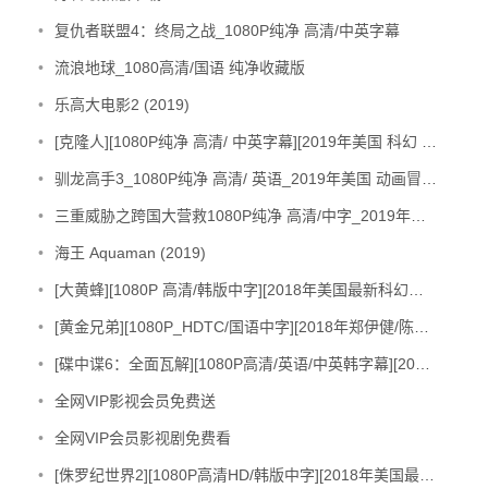
•
复仇者联盟4：终局之战_1080P纯净 高清/中英字幕
•
流浪地球_1080高清/国语 纯净收藏版
•
乐高大电影2 (2019)
•
[克隆人][1080P纯净 高清/ 中英字幕][2019年美国 科幻 / 悬疑 / 犯罪 大片]
•
驯龙高手3_1080P纯净 高清/ 英语_2019年美国 动画冒险大片
•
三重威胁之跨国大营救1080P纯净 高清/中字_2019年中国大陆最新动作大片
•
海王 Aquaman (2019)
•
[大黄蜂][1080P 高清/韩版中字][2018年美国最新科幻冒险动作大片]
•
[黄金兄弟][1080P_HDTC/国语中字][2018年郑伊健/陈小春/最新动作大片]
•
[碟中谍6：全面瓦解][1080P高清/英语/中英韩字幕][2018美国最新惊悚冒险动作大片]
•
全网VIP影视会员免费送
•
全网VIP会员影视剧免费看
•
[侏罗纪世界2][1080P高清HD/韩版中字][2018年美国最新科幻冒险动作大片]