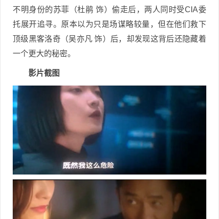
不明身份的苏菲（杜鹃 饰）偷走后，两人同时受CIA委
托展开追寻。原本以为只是场谋略较量，但在他们救下
顶级黑客洛奇（吴亦凡 饰）后，却发现这背后还隐藏着
一个更大的秘密。
影片截图