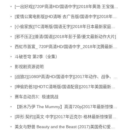
•
[一出好戏][720P高清HD/国语中字][2018年黄渤 王宝强 舒淇最新喜剧大片]
•
[爱情公寓电影版][HD清晰 去广告版/国语中字][2018年陈赫最新冒险喜剧大片]
•
[小偷家族][TC清晰版/国语无字][2018年日本最新家庭犯罪剧情大片]
•
[邪不压正][普清/国语][2018年彭于晏/姜文最新动作大片]
•
西虹市首富_ 720P高清HD/国语中字_2018年沈腾最新喜剧大片
•
斗破苍穹 第2季（全集）
•
影视剧资源说明
•
[战狼2][1080P高清HD/国语中字][2017年动作、战争、军事大片]
•
[神偷奶爸3][HDTC清晰版/国语配音][2017年美国最新喜剧冒险动作动画大片]
•
赛车总动员3：极速挑战
•
【新木乃伊 The Mummy】高清720p[2017年最新惊悚冒险动作科幻大片]
•
[异形:契约][英文 中字][2017年迈克尔·格林最新惊悚冒险科幻大片]
•
美女与野兽 Beauty and the Beast (2017)美国奇幻爱情1080p国语中字